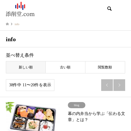
検索
info
info
並べ替え条件
新しい順
古い順
閲覧数順
38件中 11〜20件を表示


blog
幕の内弁当から学ぶ「伝わる文
章」とは？