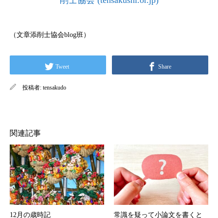
（文章添削士協会blog班）
Tweet
Share
投稿者:
tensakudo
関連記事
12月の歳時記
常識を疑って小論文を書くと