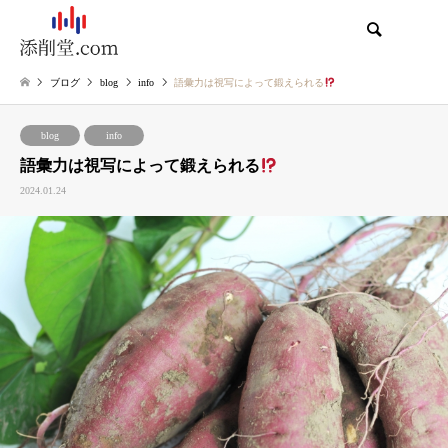
検索
ブログ
blog
info
語彙力は視写によって鍛えられる
blog
info
語彙力は視写によって鍛えられる
2024.01.24