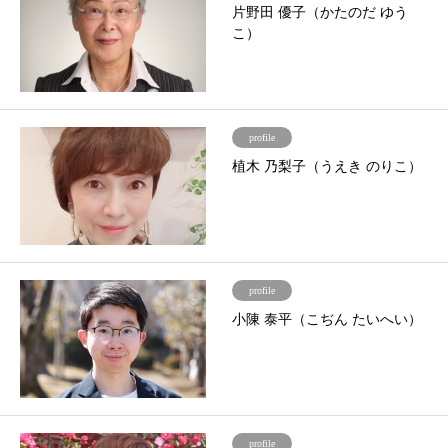
片野田 優子（かたのだ ゆう
こ）
profile
植木 乃梨子（うえき のりこ）
profile
小陳 泰平（こぢん たいへい）
profile