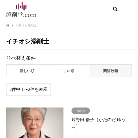
検索
イチオシ添削士
イチオシ添削士
並べ替え条件
新しい順
古い順
閲覧数順
2件中 1〜2件を表示
profile
片野田 優子（かたのだ ゆう
こ）