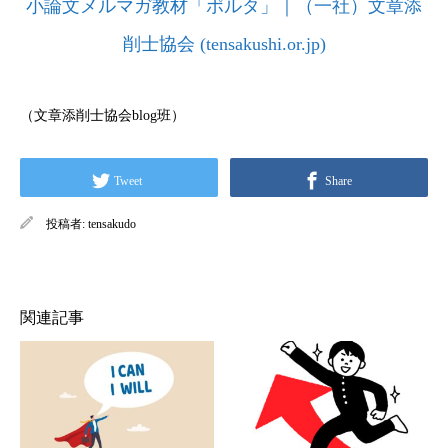
小論文メルマガ教材「ポルタ」｜（一社）文章添
削士協会 (tensakushi.or.jp)
（文章添削士協会blog班）
Tweet
Share
投稿者:
tensakudo
関連記事