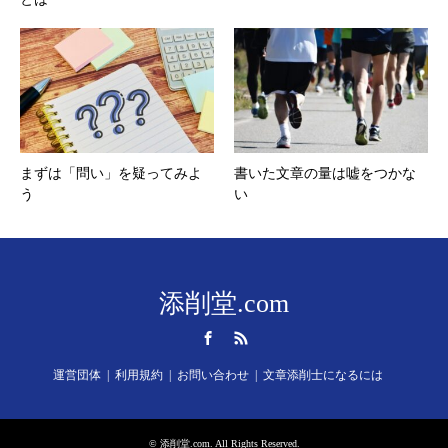
まずは「問い」を疑ってみよ
書いた文章の量は嘘をつかな
う
い
添削堂.com
Facebook
RSS
運営団体
利用規約
お問い合わせ
文章添削士になるには
©
添削堂.com
. All Rights Reserved.