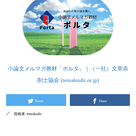
小論文メルマガ教材「ポルタ」｜（一社）文章添
削士協会 (tensakushi.or.jp)
Tweet
Share
投稿者:
tensakudo