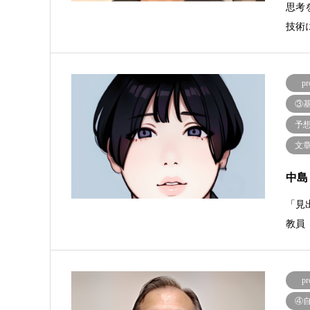
思考
技術
pr
③
予
文
中島
「見
教員
pr
④