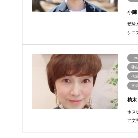
小陳
受験
シニ
pr
④
代
文
植木
ホス
ア文