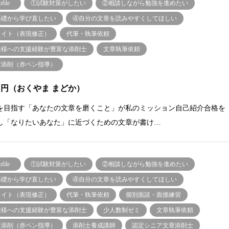
ofile
①試験対策がしたい
②相談しながら勉強を進めたい
基礎から学び直したい
④自分の文章を読みやすくしてほしい
ライト（表現修正）
代筆・執筆依頼
校様への支援経験が豊富な添削士
文章執筆依頼
章添削（赤ペン指導）
 円（おくやま まどか）
を目指す「あなたの文章を磨くこと」が私のミッション自己紹介合格を
し「なりたいあなた」に近づくための文章が書け…
ofile
①試験対策がしたい
②相談しながら勉強を進めたい
基礎から学び直したい
④自分の文章を読みやすくしてほしい
ライト（表現修正）
代筆・執筆依頼
個別面談・面接練習
校様への支援経験が豊富な添削士
少人数制ゼミ
文章執筆依頼
章添削（赤ペン指導）
添削士養成講師
認定シニア文章添削士