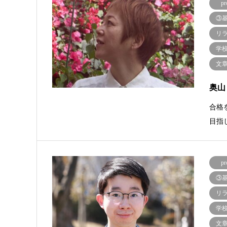
pr
③
リ
学
文
奥山
合格
目指
pr
③
リ
学
文