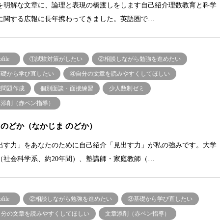
を明解な文章に、論理と表現の橋渡しをします自己紹介理数教育と科学
に関する広報に長年携わってきました。英語圏で…
ofile
①試験対策がしたい
②相談しながら勉強を進めたい
基礎から学び直したい
④自分の文章を読みやすくしてほしい
想問題作成
個別面談・面接練習
少人数制ゼミ
章添削（赤ペン指導）
 のどか（なかじま のどか）
出す力」をあなたのために自己紹介「見出す力」が私の強みです。大学
（社会科学系、約20年間）、塾講師・家庭教師（…
ofile
②相談しながら勉強を進めたい
③基礎から学び直したい
自分の文章を読みやすくしてほしい
文章添削（赤ペン指導）