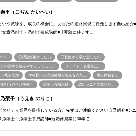
 泰平（こぢん たいへい）
という試練を、成長の機会に。あなたの進路実現に伴走します自己紹介
ア文章添削士・添削士養成講師■【受験に伴走す…
ofile
①試験対策がしたい
③基礎から学び直したい
自分の文章を読みやすくしてほしい
リライト（表現修正）
筆・執筆依頼
学校様への支援経験が豊富な添削士
少人数制ゼミ
章添削（赤ペン指導）
添削士養成講師
認定シニア文章添削士
 乃梨子（うえき のりこ）
ピタリティ業界を目指している方、先ずはご連絡ください自己紹介■シ
章添削士・添削士養成講師■冠婚葬祭業に30年従…