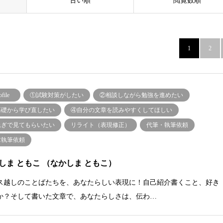
古い順
閲覧数順
1
2
ofile
①試験対策がしたい
②相談しながら勉強を進めたい
基礎から学び直したい
④自分の文章を読みやすくしてほしい
急ぎで見てもらいたい
リライト（表現修正）
代筆・執筆依頼
章執筆依頼
しま ともこ （なかしま ともこ）
ス越しのことばたちを、あなたらしい表現に！自己紹介書くこと、好き
か？そして書いた文章で、あなたらしさは、伝わ…