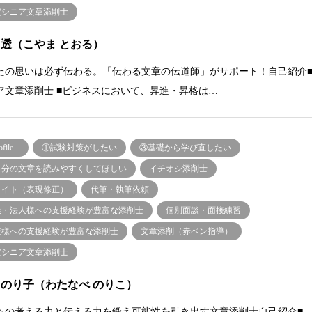
定シニア文章添削士
 透（こやま とおる）
たの思いは必ず伝わる。「伝わる文章の伝道師」がサポート！自己紹介
ア文章添削士 ■ビジネスにおいて、昇進・昇格は…
ofile
①試験対策がしたい
③基礎から学び直したい
自分の文章を読みやすくしてほしい
イチオシ添削士
ライト（表現修正）
代筆・執筆依頼
業・法人様への支援経験が豊富な添削士
個別面談・面接練習
校様への支援経験が豊富な添削士
文章添削（赤ペン指導）
定シニア文章添削士
 のり子（わたなべ のりこ）
もの考える力と伝える力を鍛え可能性を引き出す文章添削士自己紹介■