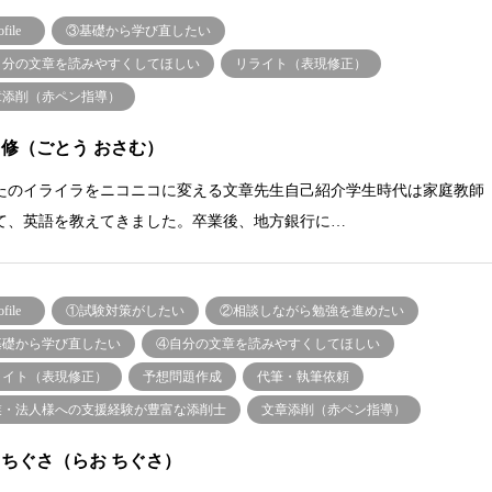
ofile
③基礎から学び直したい
自分の文章を読みやすくしてほしい
リライト（表現修正）
章添削（赤ペン指導）
 修（ごとう おさむ）
たのイライラをニコニコに変える文章先生自己紹介学生時代は家庭教師
て、英語を教えてきました。卒業後、地方銀行に…
ofile
①試験対策がしたい
②相談しながら勉強を進めたい
基礎から学び直したい
④自分の文章を読みやすくしてほしい
ライト（表現修正）
予想問題作成
代筆・執筆依頼
業・法人様への支援経験が豊富な添削士
文章添削（赤ペン指導）
 ちぐさ（らお ちぐさ）