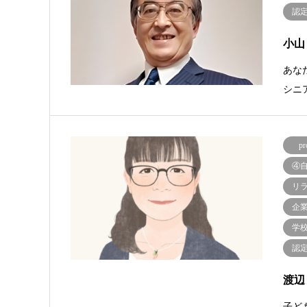
認
小山
あな
シニ
pr
④
リ
企
学
認
渡辺
子ど