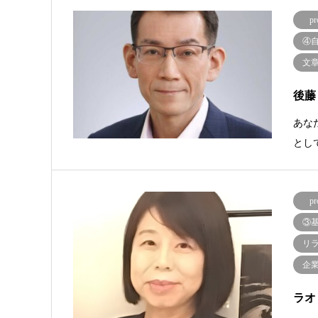
pr
④
文
後藤
あな
とし
pr
③
リ
企
ラオ