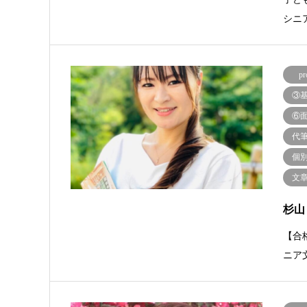
シニ
pr
③
⑥
代
個
文
杉山
【合
ニア