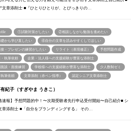
ア文章添削士 ■『ひとりひとりが、とびっきりの…
ofile
①試験対策がしたい
②相談しながら勉強を進めたい
基礎から学び直したい
④自分の文章を読みやすくしてほしい
面接・プレゼンの練習がしたい
リライト（表現修正）
予想問題作成
筆・執筆依頼
企業・法人様への支援経験が豊富な添削士
別面談・面接練習
学校様への支援経験が豊富な添削士
少人数制ゼミ
章執筆依頼
文章添削（赤ペン指導）
認定シニア文章添削士
 有紀子（すぎやま うきこ）
格速報】予想問題的中！〜次期受験者先行申込受付開始〜自己紹介■ シ
文章添削士 ■「自分をブランディングする」 その…