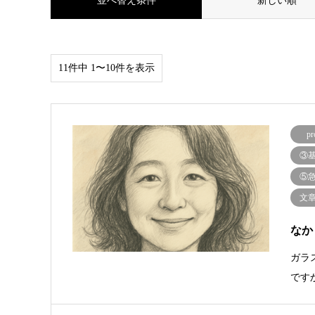
並べ替え条件
新しい順
11件中 1〜10件を表示
pr
③
⑤
文
なか
ガラ
です