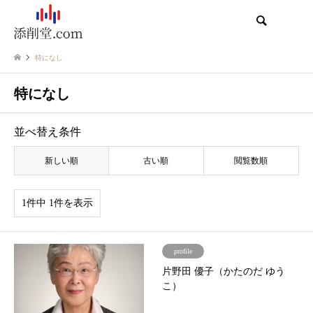
検索
特になし
特になし
並べ替え条件
新しい順
古い順
閲覧数順
1件中 1件を表示
profile
片野田 優子（かたのだ ゆう
こ）