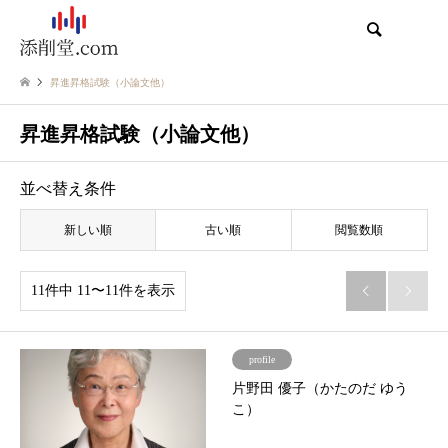
検索
昇進昇格試験（小論文他）
昇進昇格試験（小論文他）
並べ替え条件
新しい順
古い順
閲覧数順
11件中 11〜11件を表示


profile
片野田 優子（かたのだ ゆう
こ）