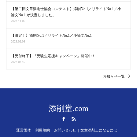
【第二回文章添削士協会コンテスト】添削No.1／リライトNo.1／小
論文No.1 が決定しました。
2023.11.06
【決定！】添削No.1／リライトNo.1／小論文No.1
2023.02.08
【受付終了】『受験生応援キャンペーン』開催中！
2022.08.15
お知らせ一覧
添削堂.com
Facebook
RSS
運営団体
利用規約
お問い合わせ
文章添削士になるには