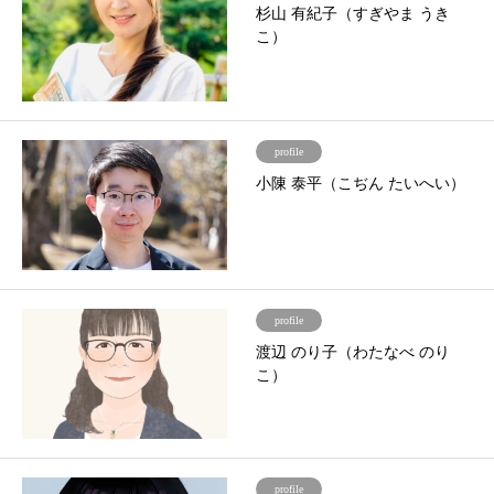
杉山 有紀子（すぎやま うき
こ）
profile
小陳 泰平（こぢん たいへい）
profile
渡辺 のり子（わたなべ のり
こ）
profile