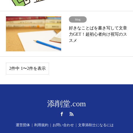
blog
好きなことばを書き写して文章
力GET！超初心者向け視写のス
スメ
2件中 1〜2件を表示
添削堂.com
Facebook
RSS
運営団体
利用規約
お問い合わせ
文章添削士になるには