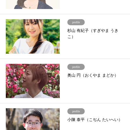
profile
杉山 有紀子（すぎやま うき
こ）
profile
奥山 円（おくやま まどか）
profile
小陳 泰平（こぢん たいへい）