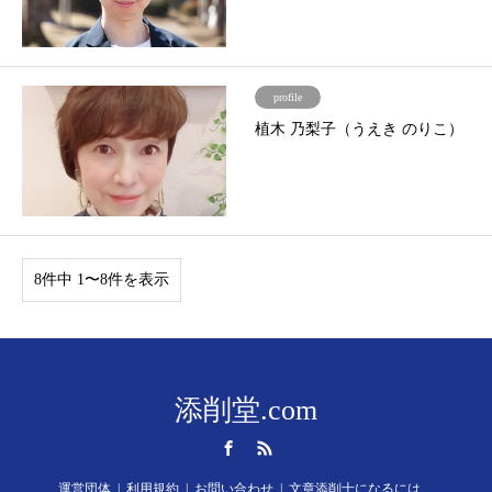
profile
植木 乃梨子（うえき のりこ）
8件中 1〜8件を表示
添削堂.com
Facebook
RSS
運営団体
利用規約
お問い合わせ
文章添削士になるには