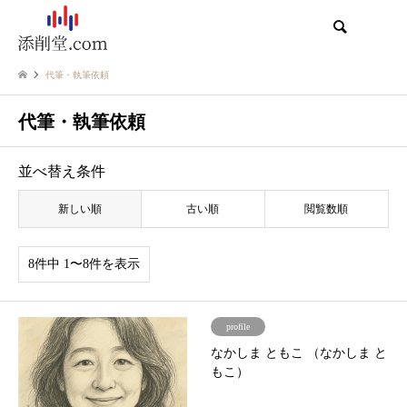
検索
代筆・執筆依頼
代筆・執筆依頼
並べ替え条件
新しい順
古い順
閲覧数順
8件中 1〜8件を表示
profile
なかしま ともこ （なかしま と
もこ）